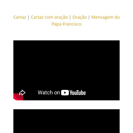
Cartaz
|
Cartaz com oração
|
Oração
|
Mensagem do
Papa Francisco