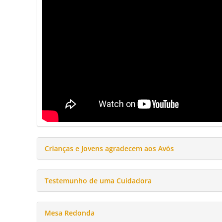
Crianças e Jovens agradecem aos Avós
Testemunho de uma Cuidadora
Mesa Redonda