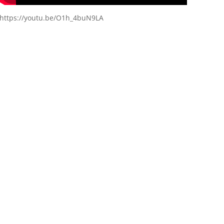
https://youtu.be/O1h_4buN9LA