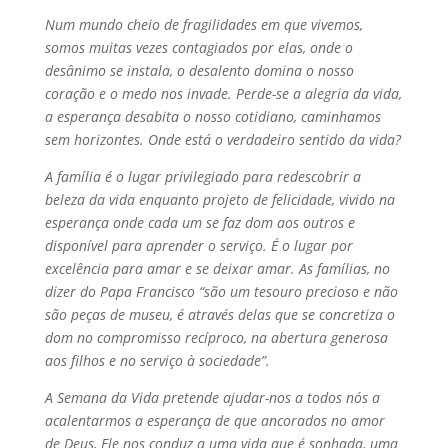
Num mundo cheio de fragilidades em que vivemos,
somos muitas vezes contagiados por elas,
onde o
desânimo se instala, o desalento domina o nosso
coração e o medo nos invade. Perde-
se a alegria da vida,
a esperança desabita o nosso cotidiano, caminhamos
sem horizontes. Onde
está o verdadeiro sentido da vida?
A família é o lugar privilegiado para redescobrir a
beleza da vida enquanto projeto de felicidade,
vivido na
esperança onde cada um se faz dom aos outros e
disponível para aprender o serviço.
É o lugar por
excelência para amar e se deixar amar. As famílias, no
dizer do Papa Francisco
“são um tesouro precioso e não
são peças de museu, é através delas que se concretiza o
dom
no compromisso recíproco, na abertura generosa
aos filhos e no serviço à sociedade”.
A Semana da Vida pretende ajudar-nos a todos nós a
acalentarmos a esperança de que
ancorados no amor
de Deus, Ele nos conduz a uma vida que é sonhada, uma