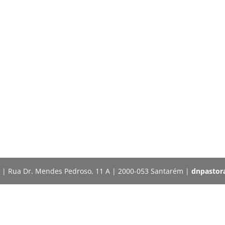
r | Rua Dr. Mendes Pedroso, 11 A | 2000-053 Santarém |
dnpastor