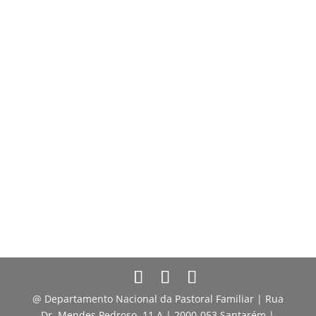
@ Departamento Nacional da Pastoral Familiar | Rua
Dr. Mendes Pedroso, 11 A | 2000-053 Santarém |